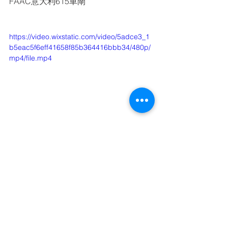
FAAC意大利615車閘
https://video.wixstatic.com/video/5adce3_1
b5eac5f6eff41658f85b364416bbb34/480p/
mp4/file.mp4
查看全部
最新文章