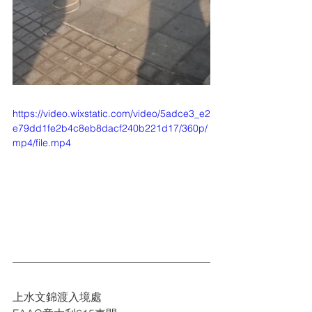
https://video.wixstatic.com/video/5adce3_e2
e79dd1fe2b4c8eb8dacf240b221d17/360p/
mp4/file.mp4
上水文錦渡入境處