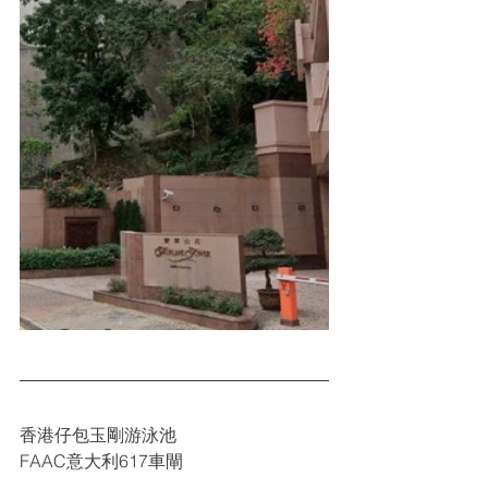
香港仔包玉剛游泳池
FAAC意大利617車閘